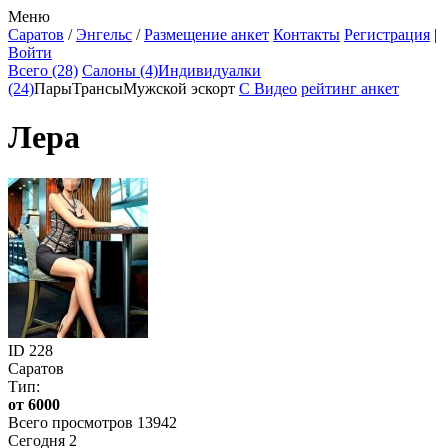
Меню
Саратов
/
Энгельс
/
Размещение анкет
Контакты
Регистрация
|
Войти
Всего (28)
Салоны (4)
Индивидуалки
(24)
Пары
Трансы
Мужской эскорт
С Видео
рейтинг анкет
Лера
ID
228
Саратов
Тип:
от 6000
Всего просмотров 13942
Сегодня 2