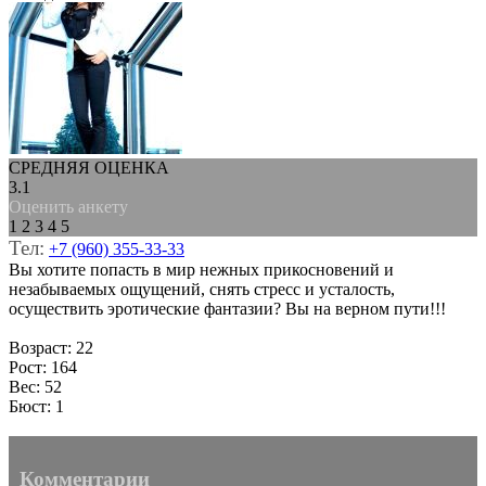
СРЕДНЯЯ ОЦЕНКА
3.1
Оценить анкету
1
2
3
4
5
Тел:
+7 (960) 355-33-33
Вы хотите попасть в мир нежных прикосновений и
незабываемых ощущений, снять стресс и усталость,
осуществить эротические фантазии? Вы на верном пути!!!
Возраст: 22
Рост: 164
Вес: 52
Бюст: 1
Комментарии