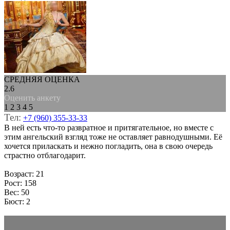
СРЕДНЯЯ ОЦЕНКА
2.6
Оценить анкету
1
2
3
4
5
Тел:
+7 (960) 355-33-33
В ней есть что-то развратное и притягательное, но вместе с
этим ангельский взгляд тоже не оставляет равнодушными. Её
хочется приласкать и нежно погладить, она в свою очередь
страстно отблагодарит.
Возраст: 21
Рост: 158
Вес: 50
Бюст: 2