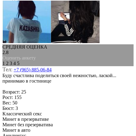
СРЕДНЯЯ ОЦЕНКА
2.8
Оценить анкету
1
2
3
4
5
Тел:
+7 (965) 885-06-84
Буду счастлива поделиться своей нежностью, лаской...
принимаю в гостинице
Возраст: 25
Рост: 155
Вес: 50
Бюст: 3
Классический секс
Минет в презервативе
Минет без презерватива
Минет в авто
Анилингус