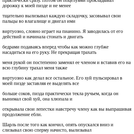
практически сразу. Потом он поцелуями прокладывал
дорожку к моей пизде и не менее
тщательно вылизывал каждую складочку, засовывал свои
пальцы во влагалище и двигал ими
виртуозно, словно играет на пианино. Я заводилась от его
действий и начинала стонать и двигать
бедрами подаваясь вперед чтобы как можно глубже
насадиться на его руку. Не прекращая трахать
меня рукой он постепенно заменял ее членом и вставив его на
всю глубину трахал меня также
виртуозно как делал все остальное. Его хуй пульсировал в
моей пизде заставляя ее выделять все
больше соков, пизда практически текла ручьем, когда он
вынимал свой хуй, она хлюпала и
открывала свои лепестки навстречу члену как вы выпрашивая
продолжение ебли.
Шарль после того как кончил, опять опускался вниз и
слизывал свою сперму начисто, вылизывал