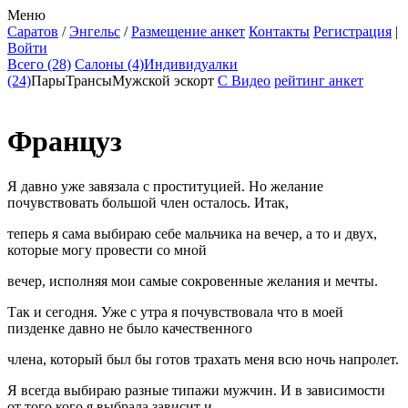
Меню
Саратов
/
Энгельс
/
Размещение анкет
Контакты
Регистрация
|
Войти
Всего (28)
Салоны (4)
Индивидуалки
(24)
Пары
Трансы
Мужской эскорт
С Видео
рейтинг анкет
Француз
Я давно уже завязала с проституцией. Но желание
почувствовать большой член осталось. Итак,
теперь я сама выбираю себе мальчика на вечер, а то и двух,
которые могу провести со мной
вечер, исполняя мои самые сокровенные желания и мечты.
Так и сегодня. Уже с утра я почувствовала что в моей
пизденке давно не было качественного
члена, который был бы готов трахать меня всю ночь напролет.
Я всегда выбираю разные типажи мужчин. И в зависимости
от того кого я выбрала зависит и