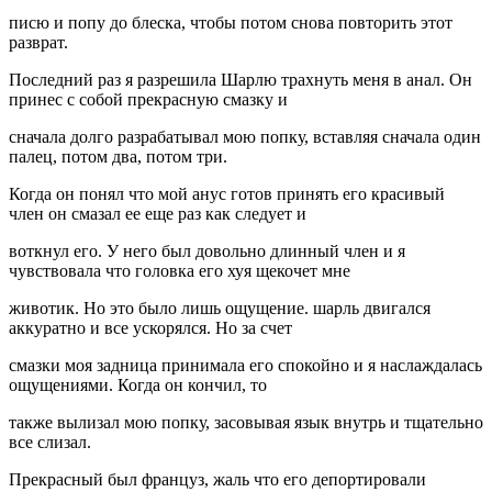
писю и попу до блеска, чтобы потом снова повторить этот
разврат.
Последний раз я разрешила Шарлю трахнуть меня в анал. Он
принес с собой прекрасную смазку и
сначала долго разрабатывал мою попку, вставляя сначала один
палец, потом два, потом три.
Когда он понял что мой анус готов принять его красивый
член он смазал ее еще раз как следует и
воткнул его. У него был довольно длинный член и я
чувствовала что головка его хуя щекочет мне
животик. Но это было лишь ощущение. шарль двигался
аккуратно и все ускорялся. Но за счет
смазки моя задница принимала его спокойно и я наслаждалась
ощущениями. Когда он кончил, то
также вылизал мою попку, засовывая язык внутрь и тщательно
все слизал.
Прекрасный был француз, жаль что его депортировали